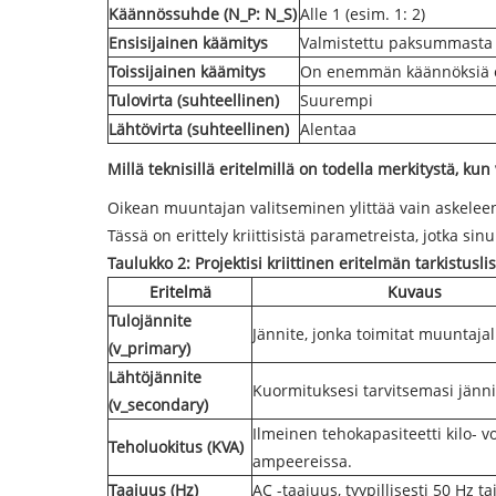
Käännössuhde (N_P: N_S)
Alle 1 (esim. 1: 2)
Ensisijainen käämitys
Valmistettu paksummasta 
Toissijainen käämitys
On enemmän käännöksiä 
Tulovirta (suhteellinen)
Suurempi
Lähtövirta (suhteellinen)
Alentaa
Millä teknisillä eritelmillä on todella merkitystä, k
Oikean muuntajan valitseminen ylittää vain askeleen
Tässä on erittely kriittisistä parametreista, jotka si
Taulukko 2: Projektisi kriittinen eritelmän tarkistusli
Eritelmä
Kuvaus
Tulojännite
Jännite, jonka toimitat muuntajal
(v_primary)
Lähtöjännite
Kuormituksesi tarvitsemasi jänni
(v_secondary)
Ilmeinen tehokapasiteetti kilo- vo
Teholuokitus (KVA)
ampeereissa.
Taajuus (Hz)
AC -taajuus, tyypillisesti 50 Hz ta