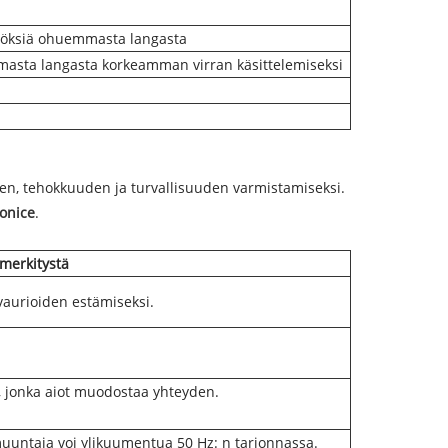
ksiä ohuemmasta langasta
asta langasta korkeamman virran käsittelemiseksi
den, tehokkuuden ja turvallisuuden varmistamiseksi.
onice
.
 merkitystä
 vaurioiden estämiseksi.
, jonka aiot muodostaa yhteyden.
muuntaja voi ylikuumentua 50 Hz: n tarjonnassa.