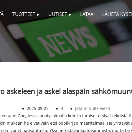
TÄ
TUOTTEET
UUTISET
LATAA
LÄHETÄ KYSE
o askeleen ja askel alaspäin sähkömuunta
●
2025-09-25
●
4
●
Jätä minulle viesti
en ajan Googlessa, analysoimalla kuinka ihmiset etsivät teknisiä t
in mukaan he eivät vain etsi oppikirjan määritelmää. He yrittävä
kti on lyönyt napsautusta. Yksi perustavanlaatuisimmista, mutta tär