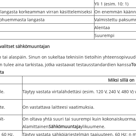
Yli 1 (esim. 10: 1)
langasta korkeamman virran käsittelemiseksi
On enemmän käännö
ohuemmasta langasta
Valmistettu paksumm
Alentaa
Suurempi
un valitset sähkömuuntajan
 tai alaspäin. Sinun on sukeltaa teknisiin tietoihin yhteensopivuu
nun tulee aina tarkistaa, jotka vastaavat testausstandardien kanssa
To
sta
Miksi sillä on
le.
Täytyy vastata virtalähdettäsi (esim. 120 V, 240 V, 480 V)
te.
On vastattava laitteesi vaatimuksia.
lt-
On oltava yhtä suuri tai suurempi kuin kokonaiskuorma
Alamittainen
Sähkömuuntaja
ylikuumene.
i 60 Hz.
Täytyy vastata sähköjärjestelmän taajuuteen. 60 Hz: n 