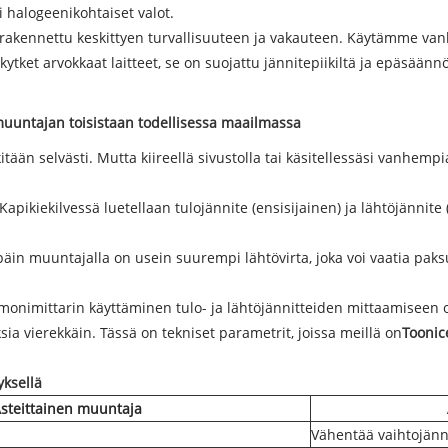
i halogeenikohtaiset valot.
akennettu keskittyen turvallisuuteen ja vakauteen. Käytämme vank
ket arvokkaat laitteet, se on suojattu jännitepiikiltä ja epäsäännö
uuntajan toisistaan ​​todellisessa maailmassa
n selvästi. Mutta kiireellä sivustolla tai käsitellessäsi vanhempia l
ikiekilvessä luetellaan tulojännite (ensisijainen) ja lähtöjännite (to
späin muuntajalla on usein suurempi lähtövirta, joka voi vaatia pa
monimittarin käyttäminen tulo- ja lähtöjännitteiden mittaamiseen o
a vierekkäin. Tässä on tekniset parametrit, joissa meillä on
Toonic
yksellä
steittainen muuntaja
Vähentää vaihtojänn