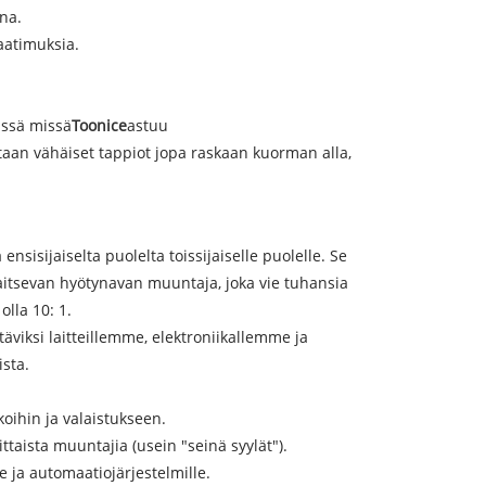
na.
aatimuksia.
ässä missä
Toonice
astuu
etaan vähäiset tappiot jopa raskaan kuorman alla,
sisijaiselta puolelta toissijaiselle puolelle. Se
jaitsevan hyötynavan muuntaja, joka vie tuhansia
olla 10: 1.
äviksi laitteillemme, elektroniikallemme ja
ista.
koihin ja valaistukseen.
ittaista muuntajia (usein "seinä syylät").
e ja automaatiojärjestelmille.