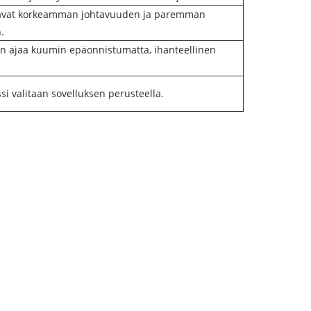
avat korkeamman johtavuuden ja paremman
.
an ajaa kuumin epäonnistumatta, ihanteellinen
si valitaan sovelluksen perusteella.