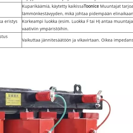
Kuparikäämiä, käytetty kaikissa
Toonice
Muuntajat tarjo
lämmönkestävyyden, mikä johtaa pidempään elinaikaan
a eristys
Korkeampi luokka (esim. Luokka F tai H) antaa muuntaj
vaativiin ympäristöihin.
stus
Vaikuttaa jännitesäätöön ja vikavirtaan. Oikea impedans