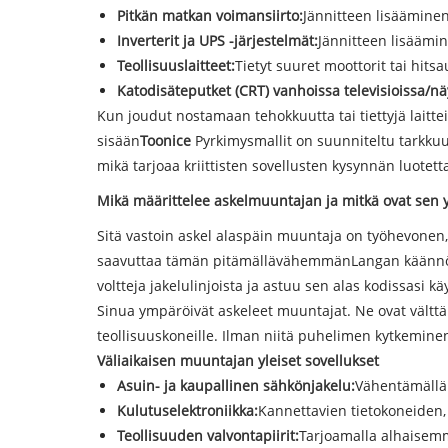
Pitkän matkan voimansiirto:
Jännitteen lisääminen
Inverterit ja UPS -järjestelmät:
Jännitteen lisäämin
Teollisuuslaitteet:
Tietyt suuret moottorit tai hits
Katodisäteputket (CRT) vanhoissa televisioissa/nä
Kun joudut nostamaan tehokkuutta tai tiettyjä laitte
sisään
Toonice
Pyrkimysmallit on suunniteltu tarkkuud
mikä tarjoaa kriittisten sovellusten kysynnän luotet
Mikä määrittelee askelmuuntajan ja mitkä ovat sen y
Sitä vastoin askel alaspäin muuntaja on työhevonen, 
saavuttaa tämän pitämällä
vähemmän
Langan käännök
voltteja jakelulinjoista ja astuu sen alas kodissasi k
Sinua ympäröivät askeleet muuntajat. Ne ovat välttäm
teollisuuskoneille. Ilman niitä puhelimen kytkeminen 
Väliaikaisen muuntajan yleiset sovellukset
Asuin- ja kaupallinen sähkönjakelu:
Vähentämällä r
Kulutuselektroniikka:
Kannettavien tietokoneiden, p
Teollisuuden valvontapiirit:
Tarjoamalla alhaisemma