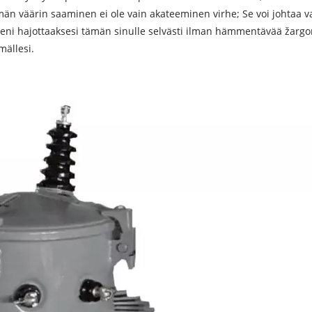
än väärin saaminen ei ole vain akateeminen virhe; Se voi johtaa vauri
kseni hajottaaksesi tämän sinulle selvästi ilman hämmentävää žargo
mällesi.