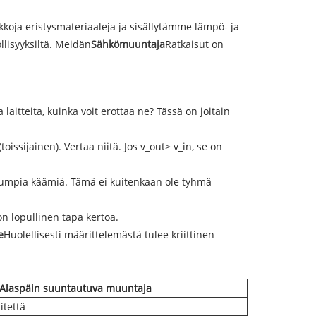
koja eristysmateriaaleja ja sisällytämme lämpö- ja
llisyyksiltä. Meidän
Sähkömuuntaja
Ratkaisut on
aitteita, kuinka voit erottaa ne? Tässä on joitain
issijainen). Vertaa niitä. Jos v_out> v_in, se on
ksumpia käämiä. Tämä ei kuitenkaan ole tyhmä
n lopullinen tapa kertoa.
e
Huolellisesti määrittelemästä tulee kriittinen
Alaspäin suuntautuva muuntaja
itettä