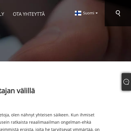
Suomi
LY
OTA YHTEYTTÄ
jan välillä
ietoja, olen nähnyt yhteisen säikeen. Kun ihmiset
t usein ratkaista reaalimaailman ongelman-ehkä
keimmistä eroista, joita he tarvitsevat ymmärtää, on