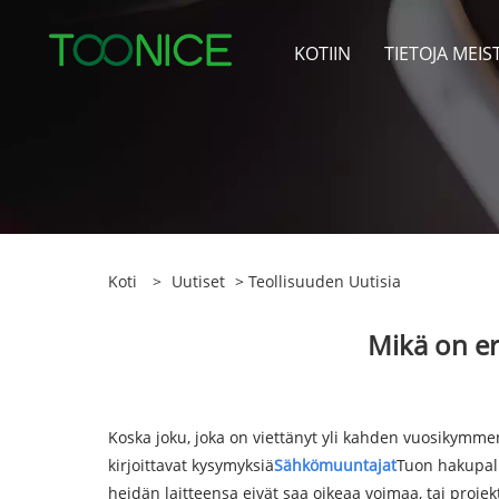
KOTIIN
TIETOJA MEIS
Koti
>
Uutiset
>
Teollisuuden Uutisia
Mikä on er
Koska joku, joka on viettänyt yli kahden vuosikymmen
kirjoittavat kysymyksiä
Sähkömuuntajat
Tuon hakupalk
heidän laitteensa eivät saa oikeaa voimaa, tai proje