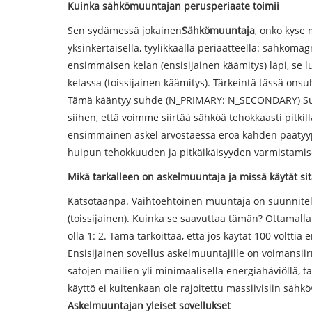
Kuinka sähkömuuntajan perusperiaate toimii
Sen sydämessä jokainen
Sähkömuuntaja
, onko kyse 
yksinkertaisella, tyylikkäällä periaatteella: sähköma
ensimmäisen kelan (ensisijainen käämitys) läpi, se 
kelassa (toissijainen käämitys). Tärkeintä tässä on
su
Tämä kääntyy suhde (N_PRIMARY: N_SECONDARY) Suoraa
siihen, että voimme siirtää sähköä tehokkaasti pitk
ensimmäinen askel arvostaessa eroa kahden päätyypi
huipun tehokkuuden ja pitkäikäisyyden varmistamis
Mikä tarkalleen on askelmuuntaja ja missä käytät si
Katsotaanpa. Vaihtoehtoinen muuntaja on suunniteltu 
(toissijainen). Kuinka se saavuttaa tämän? Ottamalla
olla 1: 2. Tämä tarkoittaa, että jos käytät 100 volttia e
Ensisijainen sovellus askelmuuntajille on voimansii
satojen mailien yli minimaalisella energiahäviöllä, ta
käyttö ei kuitenkaan ole rajoitettu massiivisiin sähkö
Askelmuuntajan yleiset sovellukset