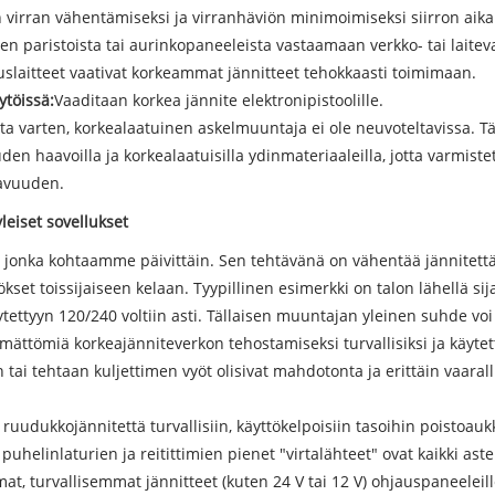
 virran vähentämiseksi ja virranhäviön minimoimiseksi siirron aika
en paristoista tai aurinkopaneeleista vastaamaan verkko- tai laitev
auslaitteet vaativat korkeammat jännitteet tehokkaasti toimimaan.
ytöissä:
Vaaditaan korkea jännite elektronipistoolille.
ita varten, korkealaatuinen askelmuuntaja ei ole neuvoteltavissa. T
en haavoilla ja korkealaatuisilla ydinmateriaaleilla, jotta varmist
tavuuden.
leiset sovellukset
jonka kohtaamme päivittäin. Sen tehtävänä on vähentää jännitettä en
set toissijaiseen kelaan. Tyypillinen esimerkki on talon lähellä si
äytettyyn 120/240 voltiin asti. Tällaisen muuntajan yleinen suhde voi 
ättömiä korkeajänniteverkon tehostamiseksi turvallisiksi ja käytett
tai tehtaan kuljettimen vyöt olisivat mahdotonta ja erittäin vaarall
uudukkojännitettä turvallisiin, käyttökelpoisiin tasoihin poistoauk
uhelinlaturien ja reitittimien pienet "virtalähteet" ovat kaikki aste
t, turvallisemmat jännitteet (kuten 24 V tai 12 V) ohjauspaneeleill