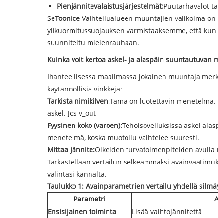
Pienjännitevalaistusjärjestelmät:
Puutarhavalot ta
Se
Toonice
Vaihteilualueen muuntajien valikoima on r
ylikuormitussuojauksen varmistaaksemme, että kun kyt
suunniteltu mielenrauhaan.
Kuinka voit kertoa askel- ja alaspäin suuntautuvan m
Ihanteellisessa maailmassa jokainen muuntaja merkitää
käytännöllisiä vinkkejä:
Tarkista nimikilven:
Tämä on luotettavin menetelmä. Kap
askel. Jos v_out
Fyysinen koko (varoen):
Tehoisovelluksissa askel ala
menetelmä, koska muotoilu vaihtelee suuresti.
Mittaa jännite:
Oikeiden turvatoimenpiteiden avulla 
Tarkastellaan vertailun selkeämmäksi avainvaatimuksi
valintasi kannalta.
Taulukko 1: Avainparametrien vertailu yhdellä silmä
Parametri
A
Ensisijainen toiminta
Lisää vaihtojännitettä