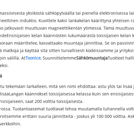
massiivisesta yksiköstä sähköpylväällä tai pienellä elektronisessa l
gneettinen induktio. Kuvittele kaksi lankakelan käärittynä yhteisen r
luo jatkuvasti muuttuvan magneettikentän ytimessä. Tämä muuttuva k
hde
Ensisijaisen kelan käännösten lukumäärästä toissijaisen kela
n määrittelee, kasvattaako muuntaja jännittoa. Se on passiivinen
illä matkoja ja käyttää sitä sitten turvallisesti kodeissamme ja y
n välillä. At
Toonice
, Suunnittelemme
Sähkömuuntaja
Tuotteet hal
eksi.
tä
tekemään tarkalleen, mitä sen nimi ehdottaa: astu ylös tai lisää jä
lisää
Langan käännökset toissijaisessa kelassa kuin sen ensisijaise
nsisijaiseen, saat 200 volttia toissijaisesta.
rrossa. Tuotantoasemat tuottavat tehoa muutamalla tuhannella volt
rvitsemme erittäin suuria jännitteitä - joskus yli 100 000 volttia. As
verkkoihin.