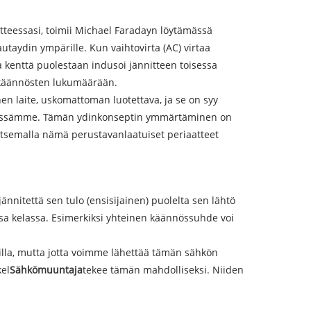
aitteessasi, toimii Michael Faradayn löytämässä
autaydin ympärille. Kun vaihtovirta (AC) virtaa
enttä puolestaan ​​indusoi jännitteen toisessa
n käännösten lukumäärään.
 laite, uskomattoman luotettava, ja se on syy
rityksissämme. Tämän ydinkonseptin ymmärtäminen on
litsemalla nämä perustavanlaatuiset periaatteet
nnitettä sen tulo (ensisijainen) puolelta sen lähtö
ssa kelassa. Esimerkiksi yhteinen käännössuhde voi
illa, mutta jotta voimme lähettää tämän sähkön
kel
Sähkömuuntaja
tekee tämän mahdolliseksi. Niiden