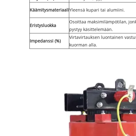
Käämitysmateriaali
Yleensä kupari tai alumiini.
Osoittaa maksimilämpötilan, jonk
Eristysluokka
pystyy käsittelemään.
Virtavirtauksen luontainen vastu
Impedanssi (%)
kuorman alla.